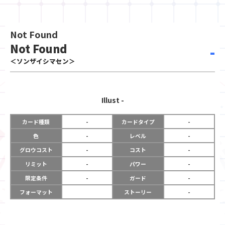
Not Found
Not Found
-
＜ソンザイシマセン＞
Illust
-
カード種類
-
カードタイプ
-
色
-
レベル
-
グロウコスト
-
コスト
-
リミット
-
パワー
-
限定条件
-
ガード
-
フォーマット
ストーリー
-