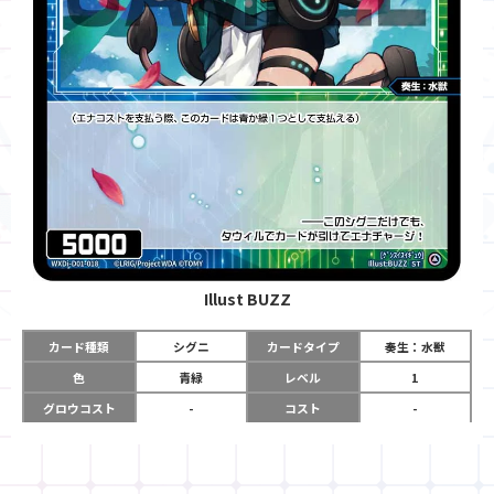
Illust
BUZZ
カード種類
シグニ
カードタイプ
奏生：水獣
色
青緑
レベル
1
グロウコスト
-
コスト
-
リミット
-
パワー
5000
限定条件
-
ガード
-