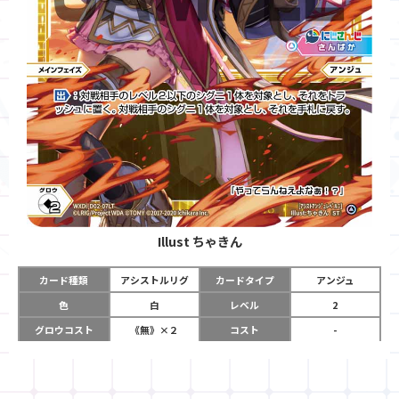
Illust
ちゃきん
カード種類
アシストルリグ
カードタイプ
アンジュ
色
白
レベル
2
グロウコスト
《無》×２
コスト
-
リミット
1
パワー
-
チーム
さんばか
使用タイミング
メインフェイズ