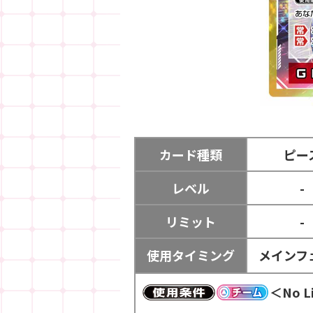
カード種類
ピー
レベル
-
リミット
-
使用タイミング
メインフ
＜No 