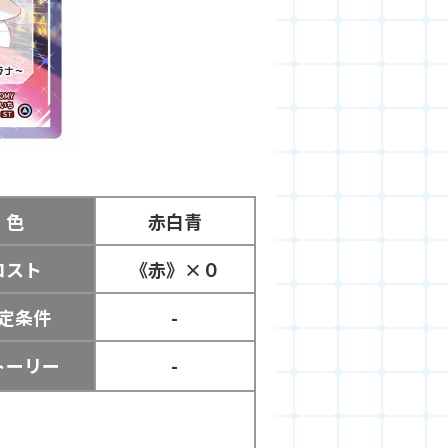
色
赤白青
コスト
《赤》×０
定条件
-
トーリー
-