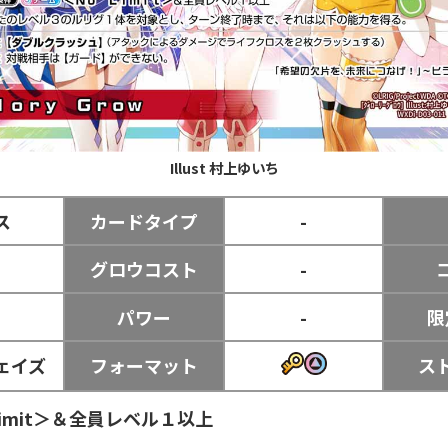
Illust
村上ゆいち
ス
カードタイプ
-
グロウコスト
-
パワー
-
限
ェイズ
フォーマット
ス
Limit＞＆全員レベル１以上