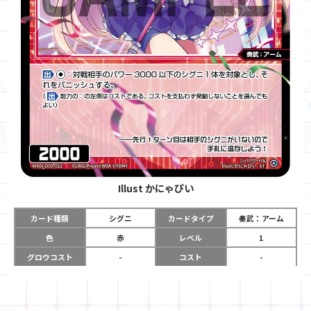
Illust
かにゃぴい
カード種類
シグニ
カードタイプ
奏武：アーム
色
赤
レベル
1
グロウコスト
-
コスト
-
リミット
-
パワー
2000
限定条件
-
ガード
-