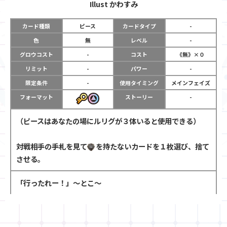
Illust
かわすみ
カード種類
ピース
カードタイプ
-
色
無
レベル
-
グロウコスト
-
コスト
《無》×０
リミット
-
パワー
-
限定条件
-
使用タイミング
メインフェイズ
フォーマット
ストーリー
-
（ピースはあなたの場にルリグが３体いると使用できる）
対戦相手の手札を見て
を持たないカードを１枚選び、捨て
させる。
「行ったれー！」～とこ～
FAQ