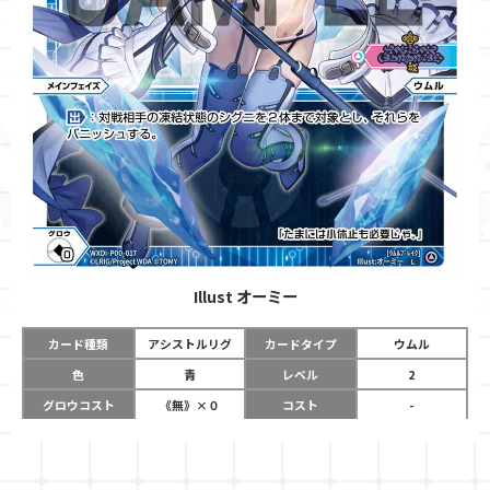
Illust
オーミー
カード種類
アシストルリグ
カードタイプ
ウムル
色
青
レベル
2
グロウコスト
《無》×０
コスト
-
リミット
1
パワー
-
チーム
アンシエント・サ
使用タイミング
メインフェイズ
プライズ