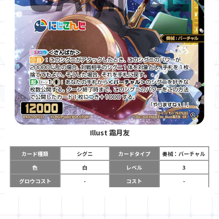
Illust
霜月友
カード種類
シグニ
カードタイプ
奏械：バーチャル
色
白
レベル
3
グロウコスト
-
コスト
-
リミット
-
パワー
12000
限定条件
-
ガード
-