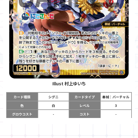
Illust
村上ゆいち
カード種類
シグニ
カードタイプ
奏械：バーチャル
色
白
レベル
3
グロウコスト
-
コスト
-
リミット
-
パワー
12000
限定条件
-
ガード
-