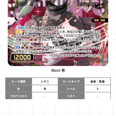
Illust
希
カード種類
シグニ
カードタイプ
奏像：悪魔
色
赤
レベル
3
グロウコスト
-
コスト
-
リミット
-
パワー
12000
限定条件
-
ガード
-