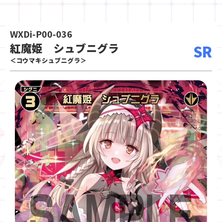
WXDi-P00-036
紅魔姫 シュブニグラ
SR
＜コウマキシュブニグラ＞