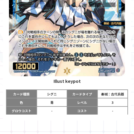
Illust
keypot
カード種類
シグニ
カードタイプ
奏械：古代兵器
色
青
レベル
3
グロウコスト
-
コスト
-
リミット
-
パワー
12000
限定条件
-
ガード
-