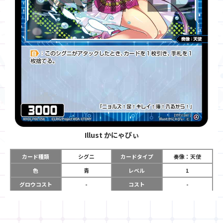
Illust
かにゃぴぃ
カード種類
シグニ
カードタイプ
奏像：天使
色
青
レベル
1
グロウコスト
-
コスト
-
リミット
-
パワー
3000
限定条件
-
ガード
-