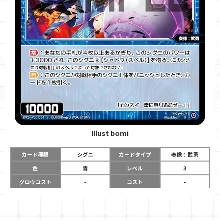
Illust
bomi
カード種類
シグニ
カードタイプ
奏像：武勇
色
青
レベル
3
グロウコスト
-
コスト
-
リミット
-
パワー
10000
限定条件
-
ガード
-