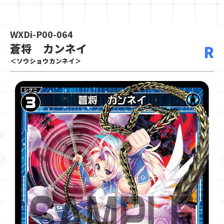
WXDi-P00-064
蒼将 カンネイ
R
＜ソウショウカンネイ＞