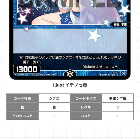
Illust
イチノセ奏
カード種類
シグニ
カードタイプ
奏羅：宇宙
色
青
レベル
3
グロウコスト
-
コスト
-
リミット
-
パワー
13000
限定条件
-
ガード
-