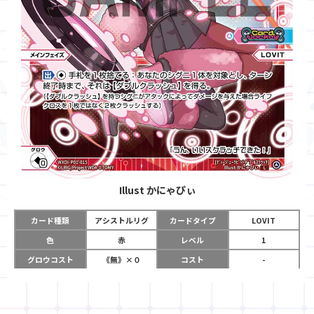
Illust
かにゃぴぃ
カード種類
アシストルリグ
カードタイプ
LOVIT
色
赤
レベル
1
グロウコスト
《無》×０
コスト
-
リミット
0
パワー
-
チーム
Card Jockey
使用タイミング
メインフェイズ