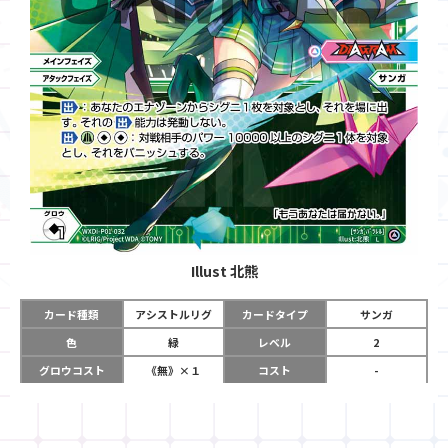
Illust
北熊
カード種類
アシストルリグ
カードタイプ
サンガ
色
緑
レベル
2
グロウコスト
《無》×１
コスト
-
リミット
1
パワー
-
チーム
DIAGRAM
使用タイミング
メインフェイズ
アタックフェイズ