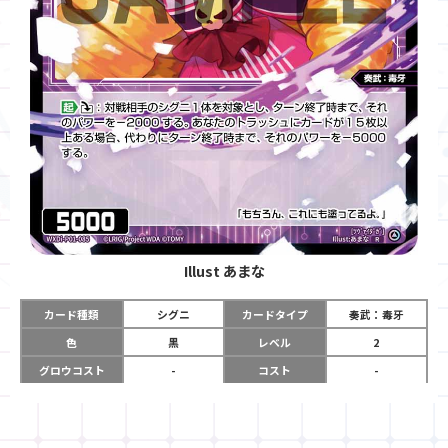
Illust
あまな
カード種類
シグニ
カードタイプ
奏武：毒牙
色
黒
レベル
2
グロウコスト
-
コスト
-
リミット
-
パワー
5000
限定条件
-
ガード
-