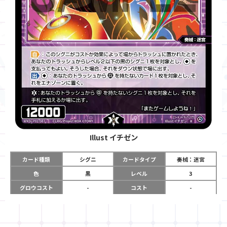
Illust
イチゼン
カード種類
シグニ
カードタイプ
奏械：迷宮
色
黒
レベル
3
グロウコスト
-
コスト
-
リミット
-
パワー
12000
限定条件
-
ガード
-