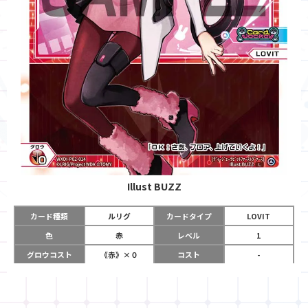
Illust
BUZZ
カード種類
ルリグ
カードタイプ
LOVIT
色
赤
レベル
1
グロウコスト
《赤》×０
コスト
-
リミット
2
パワー
-
チーム
Card Jockey
コイン
-