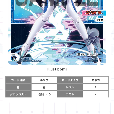
Illust
bomi
カード種類
ルリグ
カードタイプ
マドカ
色
青
レベル
1
グロウコスト
《青》×０
コスト
-
リミット
2
パワー
-
チーム
DIAGRAM
コイン
-