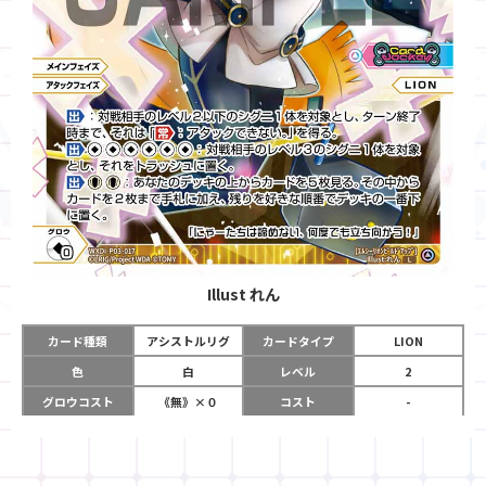
Illust
れん
カード種類
アシストルリグ
カードタイプ
LION
色
白
レベル
2
グロウコスト
《無》×０
コスト
-
リミット
1
パワー
-
チーム
Card Jockey
使用タイミング
メインフェイズ
アタックフェイズ