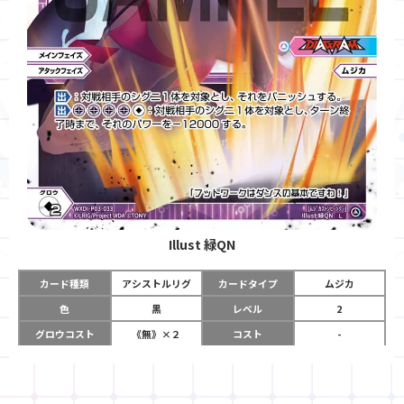
Illust
緑QN
カード種類
アシストルリグ
カードタイプ
ムジカ
色
黒
レベル
2
グロウコスト
《無》×２
コスト
-
リミット
1
パワー
-
チーム
DIAGRAM
使用タイミング
メインフェイズ
アタックフェイズ