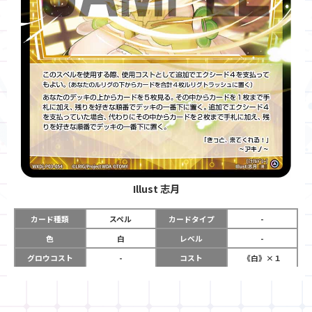
Illust
志月
カード種類
スペル
カードタイプ
-
色
白
レベル
-
グロウコスト
-
コスト
《白》×１
リミット
-
パワー
-
限定条件
-
ガード
-