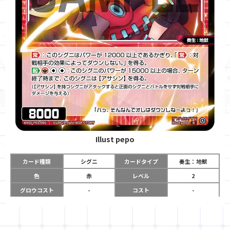
Illust
pepo
カード種類
シグニ
カードタイプ
奏生：地獣
色
赤
レベル
2
グロウコスト
-
コスト
-
リミット
-
パワー
8000
限定条件
-
ガード
-