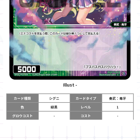
Illust
-
カード種類
シグニ
カードタイプ
奏武：毒牙
色
緑黒
レベル
1
グロウコスト
-
コスト
-
リミット
-
パワー
5000
限定条件
-
ガード
-