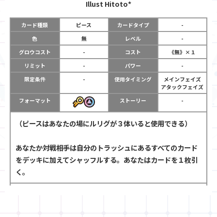
Illust
Hitoto*
カード種類
ピース
カードタイプ
-
色
無
レベル
-
グロウコスト
-
コスト
《無》×１
リミット
-
パワー
-
限定条件
-
使用タイミング
メインフェイズ
アタックフェイズ
フォーマット
ストーリー
-
（ピースはあなたの場にルリグが３体いると使用できる）
あなたか対戦相手は自分のトラッシュにあるすべてのカード
をデッキに加えてシャッフルする。あなたはカードを１枚引
く。
「思い出した…この熱い気持ち！感謝するよ！ヒラナ！」～
エクス～