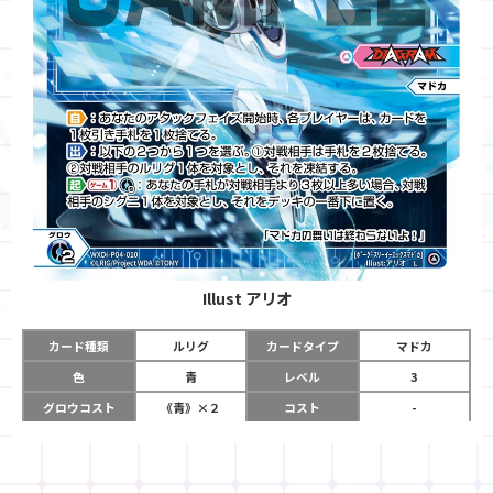
Illust
アリオ
カード種類
ルリグ
カードタイプ
マドカ
色
青
レベル
3
グロウコスト
《青》×２
コスト
-
リミット
6
パワー
-
チーム
DIAGRAM
コイン
-