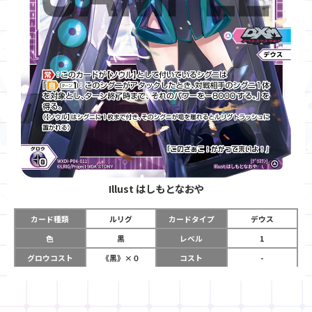
Illust
はしもとなおや
カード種類
ルリグ
カードタイプ
デウス
色
黒
レベル
1
グロウコスト
《黒》×０
コスト
-
リミット
2
パワー
-
チーム
デウス・エクス・
コイン
-
マキナ