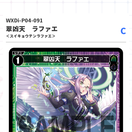
WXDi-P04-091
翠凶天 ラファエ
C
＜スイキョウテンラファエ＞