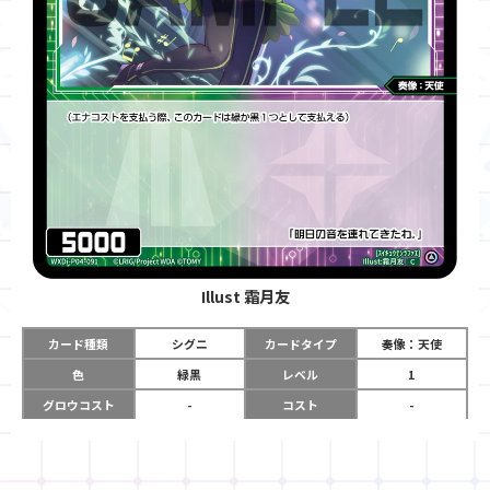
Illust
霜月友
カード種類
シグニ
カードタイプ
奏像：天使
色
緑黒
レベル
1
グロウコスト
-
コスト
-
リミット
-
パワー
5000
限定条件
-
ガード
-