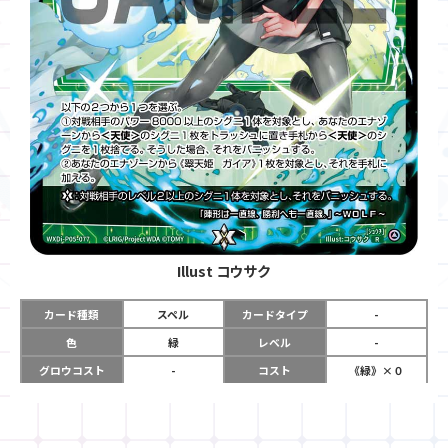
Illust
コウサク
カード種類
スペル
カードタイプ
-
色
緑
レベル
-
グロウコスト
-
コスト
《緑》×０
リミット
-
パワー
-
限定条件
-
ガード
-