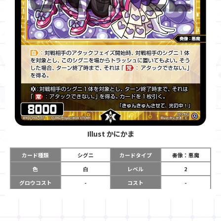
Illust
かにかま
カード種類
シグニ
カードタイプ
奏像：悪魔
色
白
レベル
2
グロウコスト
-
コスト
-
リミット
-
パワー
8000
限定条件
-
ガード
-