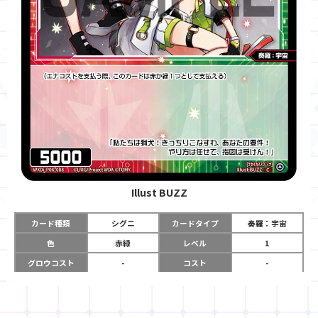
Illust
BUZZ
カード種類
シグニ
カードタイプ
奏羅：宇宙
色
赤緑
レベル
1
グロウコスト
-
コスト
-
リミット
-
パワー
5000
限定条件
-
ガード
-