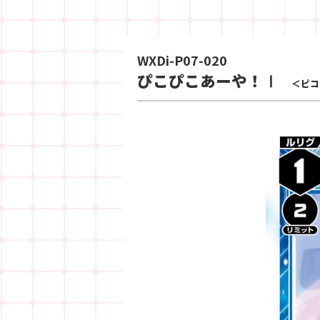
WXDi-P07-020
ぴこぴこあーや！Ⅰ
＜ピコ