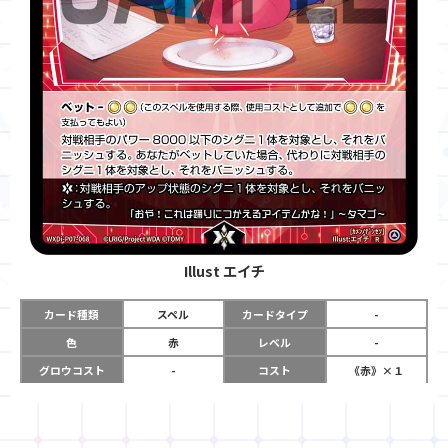
Illust
エイチ
カード種類
スペル
カードタイプ
-
色
赤
レベル
-
グロウコスト
-
コスト
《赤》×１
リミット
-
パワー
-
限定条件
-
ガード
-