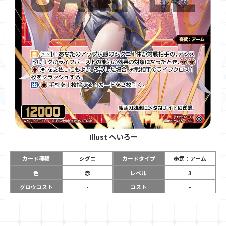
Illust
へいろー
カード種類
シグニ
カードタイプ
奏武：アーム
色
赤
レベル
3
グロウコスト
-
コスト
-
リミット
-
パワー
12000
限定条件
-
ガード
-