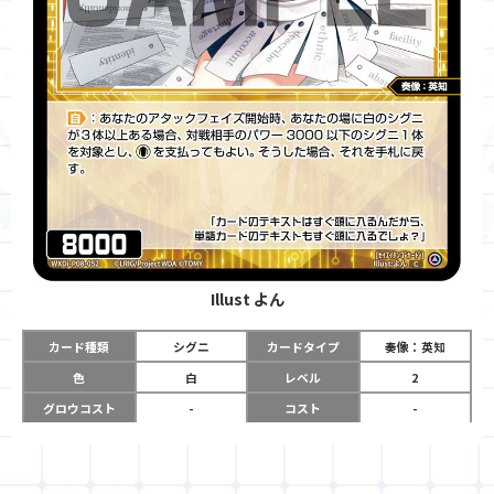
Illust
よん
カード種類
シグニ
カードタイプ
奏像：英知
色
白
レベル
2
グロウコスト
-
コスト
-
リミット
-
パワー
8000
限定条件
-
ガード
-