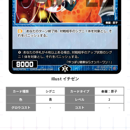
Illust
イチゼン
カード種類
シグニ
カードタイプ
奏羅：原子
色
青
レベル
2
グロウコスト
-
コスト
-
リミット
-
パワー
8000
限定条件
-
ガード
-