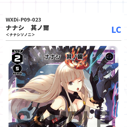
WXDi-P09-023
ナナシ 其ノ爾
LC
＜ナナシソノニ＞