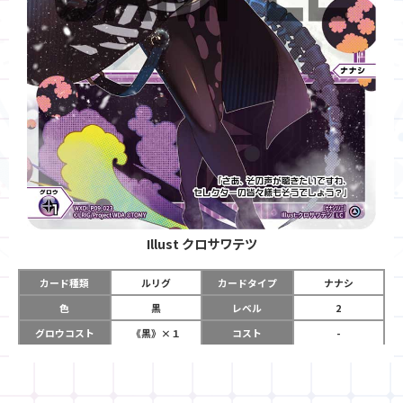
Illust
クロサワテツ
カード種類
ルリグ
カードタイプ
ナナシ
色
黒
レベル
2
グロウコスト
《黒》×１
コスト
-
リミット
5
パワー
-
チーム
-
コイン
-