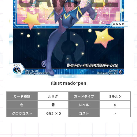
Illust
mado*pen
カード種類
ルリグ
カードタイプ
ミルルン
色
青
レベル
0
グロウコスト
《青》×０
コスト
-
リミット
0
パワー
-
チーム
-
コイン
-