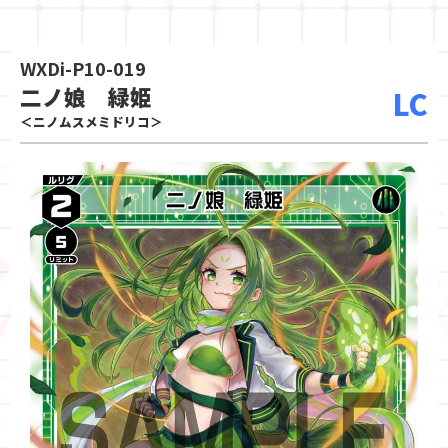
WXDi-P10-019
二ノ娘 緑姫
LC
＜ニノムスメミドリコ＞