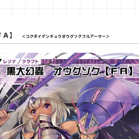
ＦＡ】
＜コクダイゲンチュウオウグソクフルアーマー＞