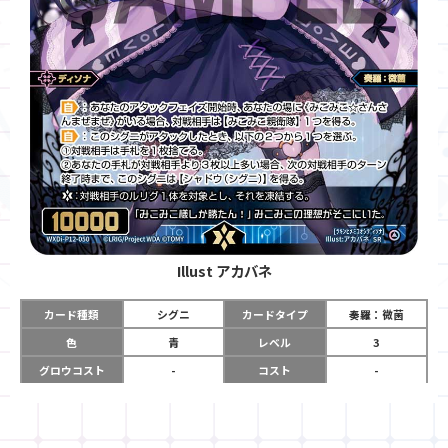
Illust
アカバネ
カード種類
シグニ
カードタイプ
奏羅：微菌
色
青
レベル
3
グロウコスト
-
コスト
-
リミット
-
パワー
10000
限定条件
-
ガード
-