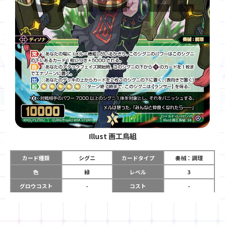
Illust
画工鳥組
カード種類
シグニ
カードタイプ
奏械：調理
色
緑
レベル
3
グロウコスト
-
コスト
-
リミット
-
パワー
10000
限定条件
-
ガード
-