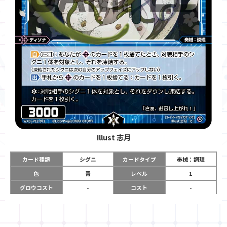
Illust
志月
カード種類
シグニ
カードタイプ
奏械：調理
色
青
レベル
1
グロウコスト
-
コスト
-
リミット
-
パワー
3000
限定条件
-
ガード
-