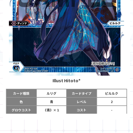
Illust
Hitoto*
カード種類
ルリグ
カードタイプ
ピルルク
色
青
レベル
2
グロウコスト
《青》×１
コスト
-
リミット
5
パワー
-
チーム
-
コイン
-