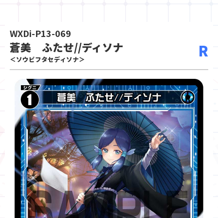
WXDi-P13-069
蒼美 ふたせ//ディソナ
R
＜ソウビフタセディソナ＞