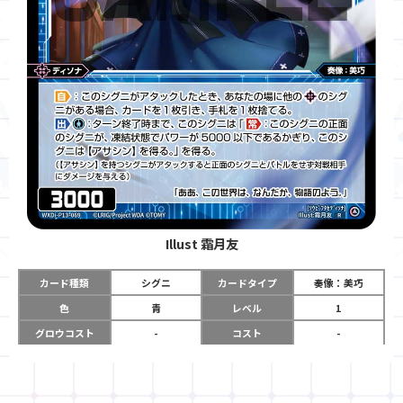
Illust
霜月友
カード種類
シグニ
カードタイプ
奏像：美巧
色
青
レベル
1
グロウコスト
-
コスト
-
リミット
-
パワー
3000
限定条件
-
ガード
-