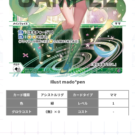
Illust
mado*pen
カード種類
アシストルリグ
カードタイプ
ママ
色
緑
レベル
1
グロウコスト
《無》×０
コスト
-
リミット
0
パワー
-
チーム
-
使用タイミング
メインフェイズ