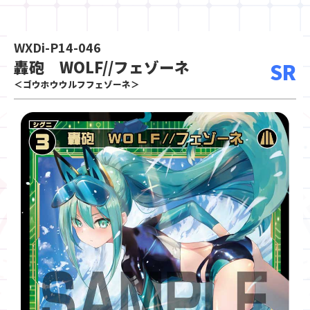
WXDi-P14-046
轟砲 WOLF//フェゾーネ
SR
＜ゴウホウウルフフェゾーネ＞