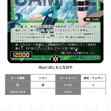
Illust
はしもとなおや
カード種類
シグニ
カードタイプ
奏武：ウェポン
色
緑
レベル
3
グロウコスト
-
コスト
-
リミット
-
パワー
12000
限定条件
-
ガード
-