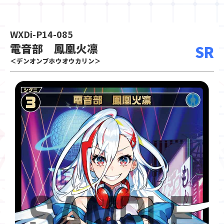
WXDi-P14-085
電音部 鳳凰火凛
SR
＜デンオンブホウオウカリン＞