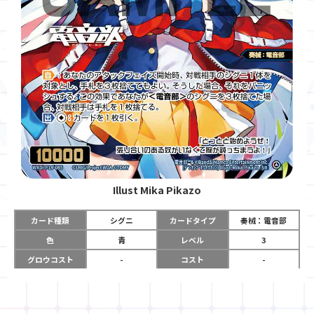
Illust
Mika Pikazo
カード種類
シグニ
カードタイプ
奏械：電音部
色
青
レベル
3
グロウコスト
-
コスト
-
リミット
-
パワー
10000
限定条件
-
ガード
-