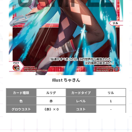
Illust
ちゃきん
カード種類
ルリグ
カードタイプ
リル
色
赤
レベル
1
グロウコスト
《赤》×０
コスト
-
リミット
2
パワー
-
チーム
-
コイン
-